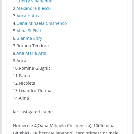
1.
Cherry Villapando
2.
Alexandra Iliescu
3.
Anca Hatos
4.
Oana Mihaela Chisnenco
5.
Alina Si Pisti
6.
Gianina Ehry
7.Roxana Teodora
8.
Ana Maria Aris
9.Anca
10.Romina Giughici
11.Paula
12.Nicoleta
13.Lixandru Florina
14.Alina
Iar castigatorii sunt:
Numerele 4(Oana Mihaela Chisnensco), 10(Romina
Giughici), 1(Cherry Villapando) care primesc primele