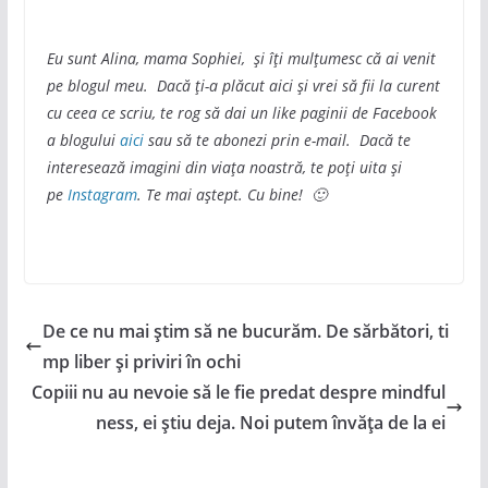
Eu sunt Alina, mama Sophiei, și îți mulțumesc că ai venit
pe blogul meu. Dacă ți-a plăcut aici și vrei să fii la curent
cu ceea ce scriu, te rog să dai un like paginii de Facebook
a blogului
aici
sau să te abonezi prin e-mail. Dacă te
interesează imagini din viața noastră, te poți uita și
pe
Instagram
. Te mai aștept. Cu bine! 🙂
De ce nu mai știm să ne bucurăm. De sărbători, ti
mp liber și priviri în ochi
Copiii nu au nevoie să le fie predat despre mindful
ness, ei știu deja. Noi putem învăța de la ei