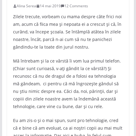
Alina Serea
14 mai 2019
12 Comments
Zilele trecute, vorbeam cu mama despre câte frici noi
am, acum că fiica mea și nepoata ei a crescut și că, în
curând, va începe școala. Se întâmplă atâtea în zilele
noastre, încât, parcă n-ai cum să nu te panichezi
gândindu-te la toate din jurul nostru.
Mă întrebam și la ce vârstă îi vom lua primul telefon.
(Chiar sunt curioasă, v-ați gândit la ce vârstă?) Și
recunosc că nu de dragul de a folosi ea tehnologia
mă gândeam, ci pentru că mă îngrozește gândul să
nu știu nimic despre ea. Căci da, noi, părinții, dar și
copiii din zilele noastre avem la îndemână această
tehnologie, care vine cu bune, dar și cu rele.
Eu am zis-o și o mai spun, sunt pro tehnologie, cred
că e bine că am evoluat, ca ai noștri copii au mai mult
acces la informație. Dar aici e buba, în felul cum