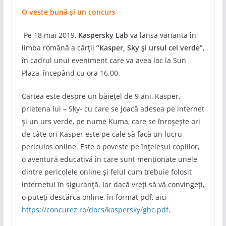
O veste bună și un concurs
Pe 18 mai 2019,
Kaspersky Lab
va lansa varianta în
limba română a cărții
”
Kasper, Sky și ursul cel verde”
,
în cadrul unui eveniment care va avea loc la Sun
Plaza, începând cu ora 16.00.
Cartea este despre un băiețel de 9 ani, Kasper,
prietena lui – Sky- cu care se joacă adesea pe internet
și un urs verde, pe nume Kuma, care se înroșește ori
de câte ori Kasper este pe cale să facă un lucru
periculos online. Este o poveste pe înțelesul copiilor,
o aventură educativă în care sunt menționate unele
dintre pericolele online și felul cum trebuie folosit
internetul în siguranță. Iar dacă vreți să vă convingeți,
o puteți descărca online, în format pdf, aici –
https://concurez.ro/docs/kaspersky/gbc.pdf
.