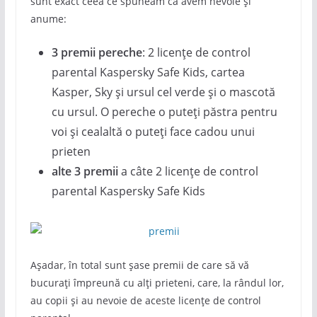
sunt exact ceea ce spuneam că avem nevoie și
anume:
3 premii pereche
: 2 licențe de control
parental Kaspersky Safe Kids, cartea
Kasper, Sky și ursul cel verde și o mascotă
cu ursul. O pereche o puteți păstra pentru
voi și cealaltă o puteți face cadou unui
prieten
alte 3 premii
a câte 2 licențe de control
parental Kaspersky Safe Kids
Așadar, în total sunt șase premii de care să vă
bucurați împreună cu alți prieteni, care, la rândul lor,
au copii și au nevoie de aceste licențe de control