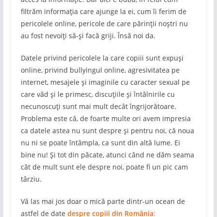
filtrăm informația care ajunge la ei, cum îi ferim de
pericolele online, pericole de care părinții noștri nu
au fost nevoiți să-și facă griji. Însă noi da.
Datele privind pericolele la care copiii sunt expuși
online, privind bullyingul online, agresivitatea pe
internet, mesajele și imaginile cu caracter sexual pe
care văd și le primesc, discuțiile și întâlnirile cu
necunoscuți sunt mai mult decât îngrijorătoare.
Problema este că, de foarte multe ori avem impresia
ca datele astea nu sunt despre și pentru noi, că noua
nu ni se poate întâmpla, ca sunt din altă lume. Ei
bine nu! Și tot din păcate, atunci când ne dăm seama
cât de mult sunt ele despre noi, poate fi un pic cam
târziu.
Vă las mai jos doar o mică parte dintr-un ocean de
astfel de date
despre copiii din România
: