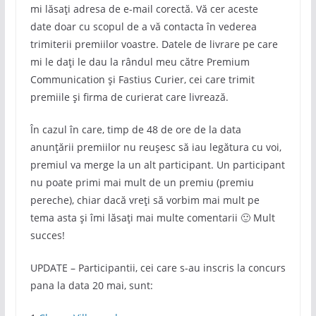
mi lăsați adresa de e-mail corectă. Vă cer aceste
date doar cu scopul de a vă contacta în vederea
trimiterii premiilor voastre. Datele de livrare pe care
mi le dați le dau la rândul meu către Premium
Communication și Fastius Curier, cei care trimit
premiile și firma de curierat care livrează.
În cazul în care, timp de 48 de ore de la data
anunțării premiilor nu reușesc să iau legătura cu voi,
premiul va merge la un alt participant. Un participant
nu poate primi mai mult de un premiu (premiu
pereche), chiar dacă vreți să vorbim mai mult pe
tema asta și îmi lăsați mai multe comentarii 🙂 Mult
succes!
UPDATE – Participantii, cei care s-au inscris la concurs
pana la data 20 mai, sunt: