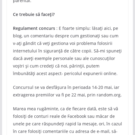
parental.
Ce trebuie să faceți?
Regulament concurs
: E foarte simplu: lăsați aici, pe
blog, un comentariu despre cum gestionați sau cum
v-ați gândit că veți gestiona voi problema folosirii
internetului în siguranță de către copii. Să-mi spuneți
dacă aveți exemple personale sau ale cunoscuților
voștri și cum credeți că noi, părinții, putem
îmbunătăți acest aspect- pericolul expunerii online.
Concursul se va desfășura în perioada 14-20 mai, iar
extragerea premiilor va fi pe 22 mai, prin random.org.
Marea mea rugăminte, ca de fiecare dată, este să vă
folosiți de conturi reale de Facebook sau măcar de
unele pe care răspundeți rapid la mesaje, ori, în cazul
în care folosiți comentariile cu adresa de e-mail, să-