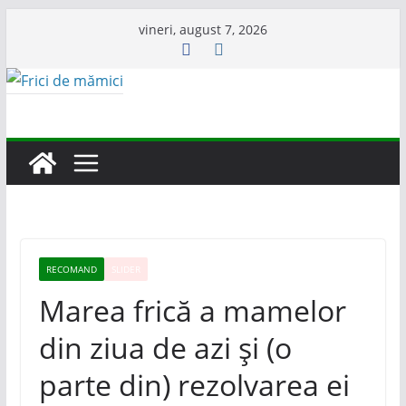
Skip
vineri, august 7, 2026
to
content
RECOMAND
SLIDER
Marea frică a mamelor
din ziua de azi și (o
parte din) rezolvarea ei