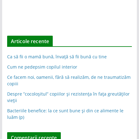
Articole recente
Ca să fii o mamă bună, învață să fii bună cu tine
Cum ne pedepsim copilul interior
Ce facem noi, oamenii, fără să realizăm, de ne traumatizăm
copiii
Despre ”cocoloșitul” copiilor și rezistența în fața greutăților
vieții
Bacteriile benefice: la ce sunt bune și din ce alimente le
luăm (p)
Comentarii recente