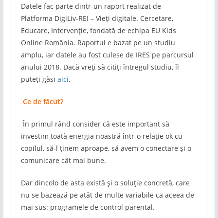
Datele fac parte dintr-un raport realizat de
Platforma DigiLiv-REI – Vieți digitale. Cercetare,
Educare, Intervenție, fondată de echipa EU Kids
Online România. Raportul e bazat pe un studiu
amplu, iar datele au fost culese de IRES pe parcursul
anului 2018. Dacă vreți să citiți întregul studiu, îl
puteți găsi
aici
.
Ce de făcut?
În primul rând consider că este important să
investim toată energia noastră într-o relație ok cu
copilul, să-l ținem aproape, să avem o conectare și o
comunicare cât mai bune.
Dar dincolo de asta există și o soluție concretă, care
nu se bazează pe atât de multe variabile ca aceea de
mai sus: programele de control parental.