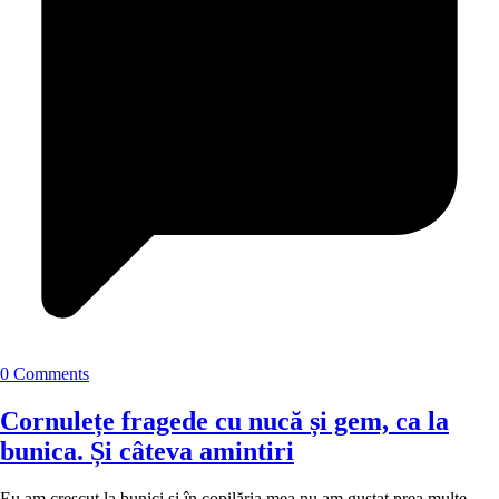
0 Comments
Cornulețe fragede cu nucă și gem, ca la
bunica. Și câteva amintiri
Eu am crescut la bunici și în copilăria mea nu am gustat prea multe