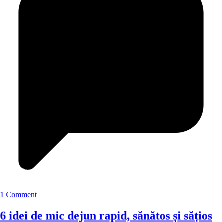
1 Comment
6 idei de mic dejun rapid, sănătos și sățios