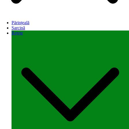
Părințeală
Sarcină
Rețete