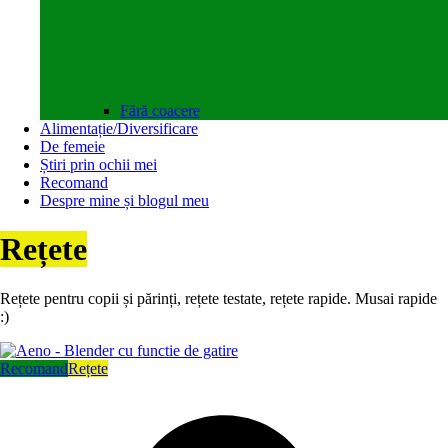
Fără coacere
Alimentație/Diversificare
De femeie
Știri prin ochii mei
Recomand
Despre mine și blogul meu
Rețete
Rețete pentru copii și părinți, rețete testate, rețete rapide. Musai rapide
:)
Recomand
Rețete