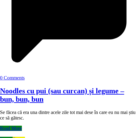
0 Comments
Noodles cu pui (sau curcan) și legume –
bun, bun, bun
Se făcea că era una dintre acele zile tot mai dese în care eu nu mai știu
ce să gătesc.
Read More