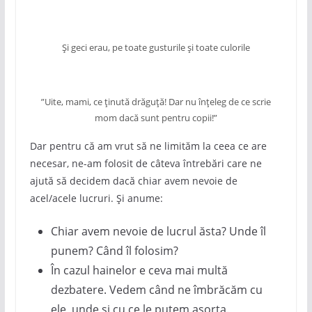
Și geci erau, pe toate gusturile și toate culorile
”Uite, mami, ce ținută drăguță! Dar nu înțeleg de ce scrie
mom dacă sunt pentru copii!”
Dar pentru că am vrut să ne limităm la ceea ce are
necesar, ne-am folosit de câteva întrebări care ne
ajută să decidem dacă chiar avem nevoie de
acel/acele lucruri. Și anume:
Chiar avem nevoie de lucrul ăsta? Unde îl
punem? Când îl folosim?
În cazul hainelor e ceva mai multă
dezbatere. Vedem când ne îmbrăcăm cu
ele, unde și cu ce le putem asorta.