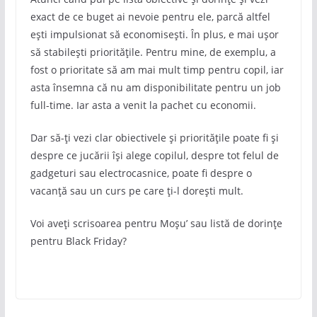
exact de ce buget ai nevoie pentru ele, parcă altfel
ești impulsionat să economisești. În plus, e mai ușor
să stabilești prioritățile. Pentru mine, de exemplu, a
fost o prioritate să am mai mult timp pentru copil, iar
asta însemna că nu am disponibilitate pentru un job
full-time. Iar asta a venit la pachet cu economii.
Dar să-ți vezi clar obiectivele și prioritățile poate fi și
despre ce jucării își alege copilul, despre tot felul de
gadgeturi sau electrocasnice, poate fi despre o
vacanță sau un curs pe care ți-l dorești mult.
Voi aveți scrisoarea pentru Moșu’ sau listă de dorințe
pentru Black Friday?