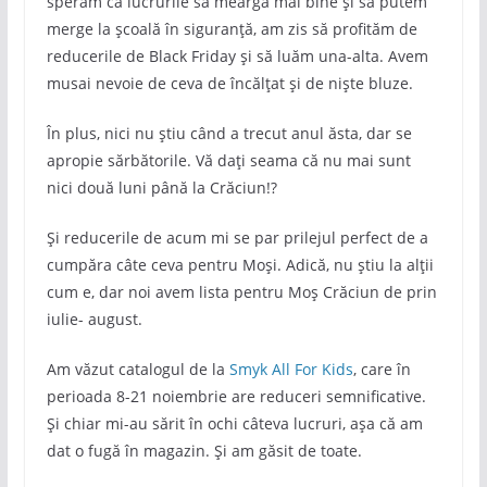
sperăm ca lucrurile să meargă mai bine și să putem
merge la școală în siguranță, am zis să profităm de
reducerile de Black Friday și să luăm una-alta. Avem
musai nevoie de ceva de încălțat și de niște bluze.
În plus, nici nu știu când a trecut anul ăsta, dar se
apropie sărbătorile. Vă dați seama că nu mai sunt
nici două luni până la Crăciun!?
Și reducerile de acum mi se par prilejul perfect de a
cumpăra câte ceva pentru Moși. Adică, nu știu la alții
cum e, dar noi avem lista pentru Moș Crăciun de prin
iulie- august.
Am văzut catalogul de la
Smyk All For Kids
, care în
perioada 8-21 noiembrie are reduceri semnificative.
Și chiar mi-au sărit în ochi câteva lucruri, așa că am
dat o fugă în magazin. Și am găsit de toate.