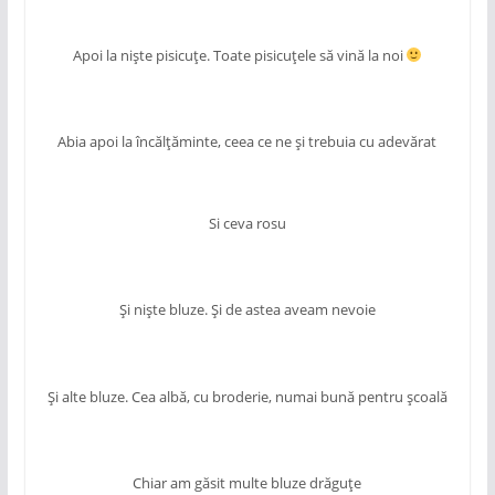
Apoi la niște pisicuțe. Toate pisicuțele să vină la noi
Abia apoi la încălțăminte, ceea ce ne și trebuia cu adevărat
Si ceva rosu
Și niște bluze. Și de astea aveam nevoie
Și alte bluze. Cea albă, cu broderie, numai bună pentru școală
Chiar am găsit multe bluze drăguțe