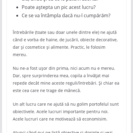
Poate aștepta un pic acest lucru?
Ce se va întâmpla dacă nu-l cumpărăm?
Întrebările (toate sau doar unele dintre ele) ne ajută
când e vorba de haine, de jucării, obiecte decorative,
dar și cosmetice și alimente. Practic, le folosim
mereu.
Nu ne-a fost ușor din prima, nici acum nu e mereu.
Dar, spre surprinderea mea, copila a învățat mai
repede decât mine aceste reguli/întrebări. Și chiar ea
este cea care ne trage de mânecă.
Un alt lucru care ne ajută să nu golim portofelul sunt
obiectivele. Acele lucruri importante pentru noi.
Acele lucruri care ne motivează să economisim.
Atunci când pui pe listă obiective și dorințe și vezi