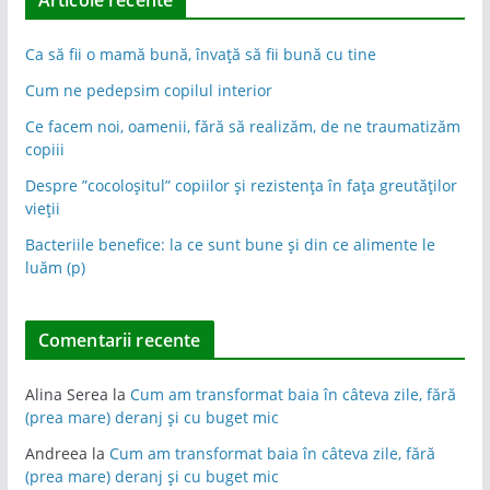
Articole recente
Ca să fii o mamă bună, învață să fii bună cu tine
Cum ne pedepsim copilul interior
Ce facem noi, oamenii, fără să realizăm, de ne traumatizăm
copiii
Despre ”cocoloșitul” copiilor și rezistența în fața greutăților
vieții
Bacteriile benefice: la ce sunt bune și din ce alimente le
luăm (p)
Comentarii recente
Alina Serea
la
Cum am transformat baia în câteva zile, fără
(prea mare) deranj și cu buget mic
Andreea
la
Cum am transformat baia în câteva zile, fără
(prea mare) deranj și cu buget mic