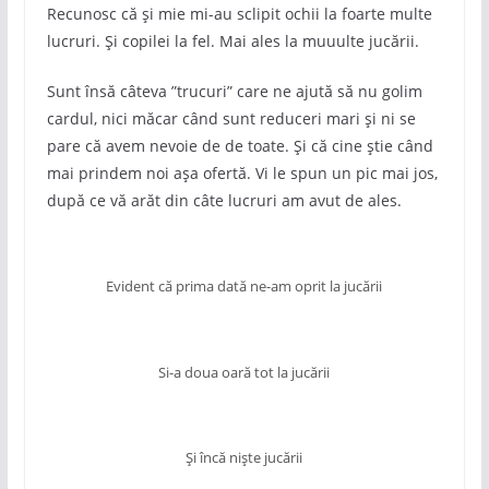
Recunosc că și mie mi-au sclipit ochii la foarte multe
lucruri. Și copilei la fel. Mai ales la muuulte jucării.
Sunt însă câteva ”trucuri” care ne ajută să nu golim
cardul, nici măcar când sunt reduceri mari și ni se
pare că avem nevoie de de toate. Și că cine știe când
mai prindem noi așa ofertă. Vi le spun un pic mai jos,
după ce vă arăt din câte lucruri am avut de ales.
Evident că prima dată ne-am oprit la jucării
Si-a doua oară tot la jucării
Și încă niște jucării