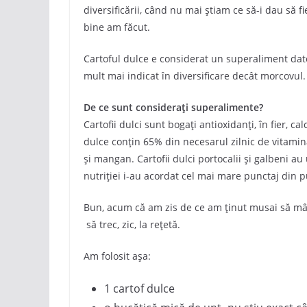
diversificării, când nu mai știam ce să-i dau să f
bine am făcut.
Cartoful dulce e considerat un superaliment datori
mult mai indicat în diversificare decât morcovul.
De ce sunt considerați superalimente?
Cartofii dulci sunt bogați antioxidanți, în fier, ca
dulce conțin 65% din necesarul zilnic de vitami
și mangan. Cartofii dulci portocalii și galbeni au
nutriției i-au acordat cel mai mare punctaj din 
Bun, acum că am zis de ce am ținut musai să m
să trec, zic, la rețetă.
Am folosit așa:
1 cartof dulce