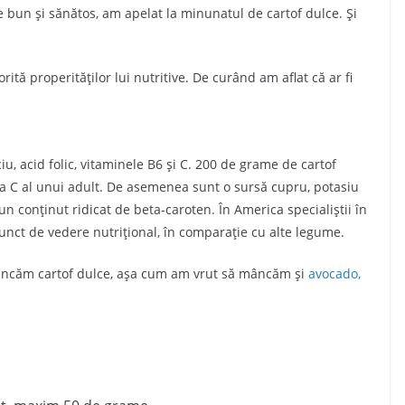
ie bun și sănătos, am apelat la minunatul de cartof dulce. Și
tă properităților lui nutritive. De curând am aflat că ar fi
lciu, acid folic, vitaminele B6 și C. 200 de grame de cartof
na C al unui adult. De asemenea sunt o sursă cupru, potasiu
 un conținut ridicat de beta-caroten. În America specialiștii în
punct de vedere nutrițional, în comparație cu alte legume.
âncăm cartof dulce, așa cum am vrut să mâncăm și
avocado,