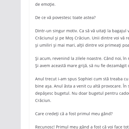
de emoție.
De ce vă povestesc toate astea?
Dintr-un singur motiv. Ca să vă uitați la bagajul
Crăciunul și pe Moș Crăciun. Unii dintre voi vă re
și umiliri și mai mari, alții dintre voi primeați 
Și acum, revenind la zilele noastre. Când noi, în
Și avem această mare grijă, să nu fie dezamăgit 
Anul trecut i-am spus Sophiei cum stă treaba cu j
bine așa. Anul ăsta a venit cu altă provocare. În
depășesc bugetul. Nu doar bugetul pentru cadoul
Crăciun.
Care credeți că a fost primul meu gând?
Recunosc! Primul meu gând a fost că voi face tot c