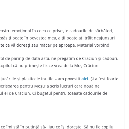
 vostru emoțional în ceea ce privește cadourile de sărbători,
găsiți poate în povestea mea, alții poate ați trăit neajunsuri
poate ce vă doreați sau măcar pe aproape. Material vorbind.
 rol de părinți de data asta, ne pregătim de Crăciun și cadouri.
copilul că nu primește fix ce vrea de la Moș Crăciun.
ucăriile și plasticele inutile – am povestit
aici
.
Și a fost foarte
 scrisoarea pentru Moșu’ a scris lucruri care nouă ne
 ei de Crăciun. Ci bugetul pentru toaaate cadourile de
e îmi stă în putință să-i iau ce își dorește. Să nu fie copilul