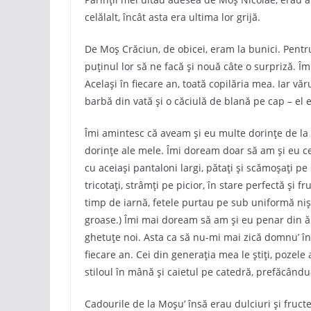
celălalt, încât asta era ultima lor grijă.
De Moș Crăciun, de obicei, eram la bunici. Pentru
puținul lor să ne facă și nouă câte o surpriză. Îm
Același în fiecare an, toată copilăria mea. Iar v
barbă din vată și o căciulă de blană pe cap – el
Îmi amintesc că aveam și eu multe dorințe de la M
dorințe ale mele. Îmi doream doar să am și eu c
cu aceiași pantaloni largi, pătați și scămoșați p
tricotați, strâmți pe picior, în stare perfectă și
timp de iarnă, fetele purtau pe sub uniformă nișt
groase.) Îmi mai doream să am și eu penar din ăl
ghetuțe noi. Asta ca să nu-mi mai zică domnu’ în
fiecare an. Cei din generația mea le știți, pozele 
stiloul în mână și caietul pe catedră, prefăcând
Cadourile de la Moșu’ însă erau dulciuri și fruc