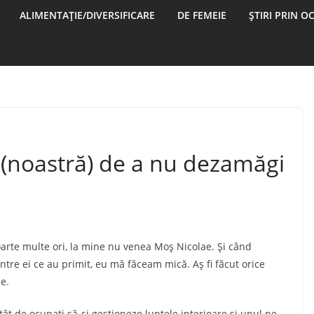
ALIMENTAȚIE/DIVERSIFICARE
DE FEMEIE
ȘTIRI PRIN OC
 (noastră) de a nu dezamăgi
oarte multe ori, la mine nu venea Moș Nicolae. Și când
ntre ei ce au primit, eu mă făceam mică. Aș fi făcut orice
e.
ât de ocupați să-și gestioneze luptele interioare și unul pe