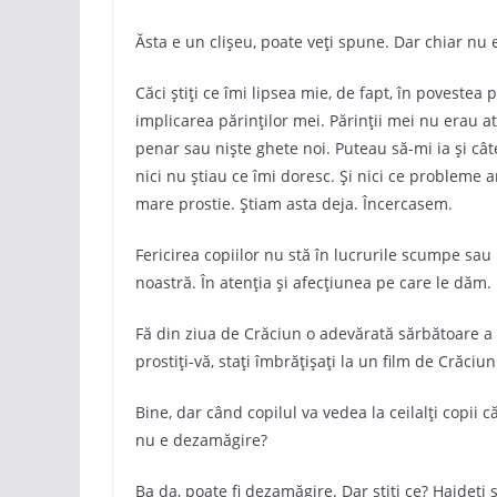
Ăsta e un clișeu, poate veți spune. Dar chiar nu 
Căci știți ce îmi lipsea mie, de fapt, în povestea
implicarea părinților mei. Părinții mei nu erau a
penar sau niște ghete noi. Puteau să-mi ia și câte
nici nu știau ce îmi doresc. Și nici ce probleme a
mare prostie. Știam asta deja. Încercasem.
Fericirea copiilor nu stă în lucrurile scumpe sau
noastră. În atenția și afecțiunea pe care le dăm.
Fă din ziua de Crăciun o adevărată sărbătoare a vo
prostiți-vă, stați îmbrățișați la un film de Crăciu
Bine, dar când copilul va vedea la ceilalți copii c
nu e dezamăgire?
Ba da, poate fi dezamăgire. Dar știți ce? Haideți 