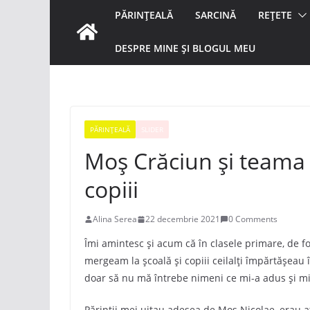
PĂRINȚEALĂ
SARCINĂ
REȚETE
DESPRE MINE ȘI BLOGUL MEU
PĂRINȚEALĂ
SLIDER
Moș Crăciun și teama
copiii
Alina Serea
22 decembrie 2021
0 Comments
Îmi amintesc și acum că în clasele primare, de f
mergeam la școală și copiii ceilalți împărtășeau î
doar să nu mă întrebe nimeni ce mi-a adus și mi
Părinții mei uitau adesea de Moș Nicolae, erau at