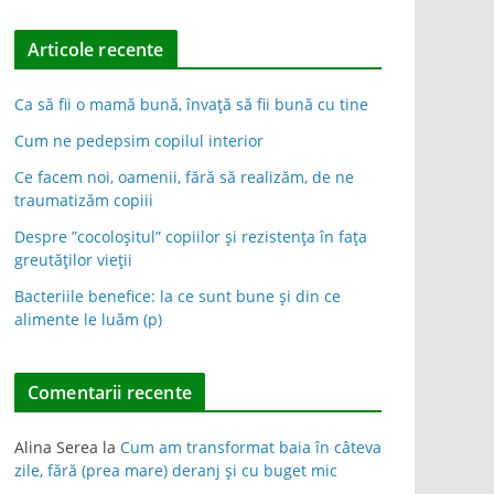
Articole recente
Ca să fii o mamă bună, învață să fii bună cu tine
Cum ne pedepsim copilul interior
Ce facem noi, oamenii, fără să realizăm, de ne
traumatizăm copiii
Despre ”cocoloșitul” copiilor și rezistența în fața
greutăților vieții
Bacteriile benefice: la ce sunt bune și din ce
alimente le luăm (p)
Comentarii recente
Alina Serea
la
Cum am transformat baia în câteva
zile, fără (prea mare) deranj și cu buget mic