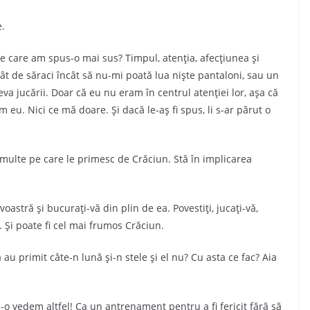
e.
 pe care am spus-o mai sus? Timpul, atenția, afecțiunea și
tât de săraci încât să nu-mi poată lua niște pantaloni, sau un
va jucării. Doar că eu nu eram în centrul atenției lor, așa că
m eu. Nici ce mă doare. Și dacă le-aș fi spus, li s-ar părut o
 multe pe care le primesc de Crăciun. Stă în implicarea
astră și bucurați-vă din plin de ea. Povestiți, jucați-vă,
n. Și poate fi cel mai frumos Crăciun.
ă au primit câte-n lună și-n stele și el nu? Cu asta ce fac? Aia
s-o vedem altfel! Ca un antrenament pentru a fi fericit fără să