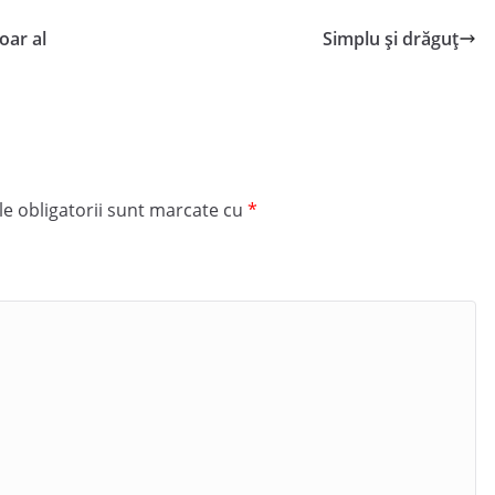
oar al
Simplu și drăguț
e obligatorii sunt marcate cu
*