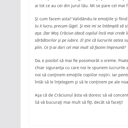
ai tot ce au cei din jurul tău. Mi se pare cel ma
Și cum facem asta? Validându-le emoțiile și fiind
tu X lucru, precum Gigel. Și mie mi se întâmplă să
așa. Dar Moș Crăciun (dacă copilul încă mai crede î
sărbătorilor și pe iubire. El știe că lucrurile astea 
plin. Ce ți-ai dori cel mai mult să facem împreună?
Da, e posibil să mai fie posomorât o vreme. Poate
chiar siguranța cu care noi le spunem lucrurile 
noi să conținem emoțiile copiilor noștri. Iar pent
întâi să le înțelegem și să le conținem pe ale noa
Așa că de Crăciunul ăsta vă doresc să vă concentr
Să vă bucurați mai mult să fiți, decât să faceți!